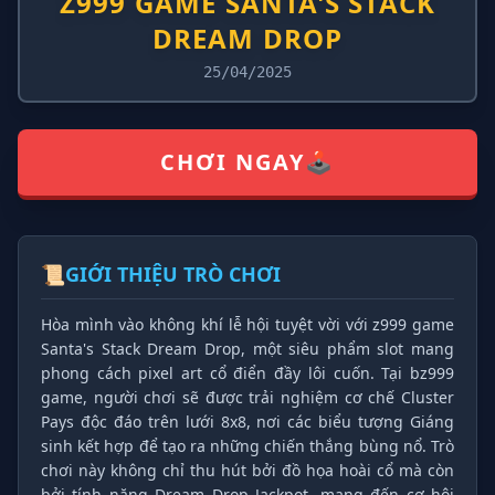
Z999 GAME SANTA'S STACK
DREAM DROP
25/04/2025
CHƠI NGAY
🕹️
📜
GIỚI THIỆU TRÒ CHƠI
Hòa mình vào không khí lễ hội tuyệt vời với z999 game
Santa's Stack Dream Drop, một siêu phẩm slot mang
phong cách pixel art cổ điển đầy lôi cuốn. Tại bz999
game, người chơi sẽ được trải nghiệm cơ chế Cluster
Pays độc đáo trên lưới 8x8, nơi các biểu tượng Giáng
sinh kết hợp để tạo ra những chiến thắng bùng nổ. Trò
chơi này không chỉ thu hút bởi đồ họa hoài cổ mà còn
bởi tính năng Dream Drop Jackpot, mang đến cơ hội