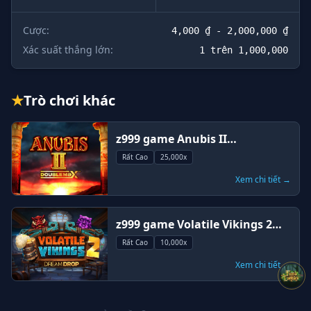
Cược:
4,000 ₫ - 2,000,000 ₫
Xác suất thắng lớn:
1 trên 1,000,000
★
Trò chơi khác
z999 game Anubis II
Doublemax
Rất Cao
25,000x
Xem chi tiết →
z999 game Volatile Vikings 2
Dream Drop
Rất Cao
10,000x
Xem chi tiết →