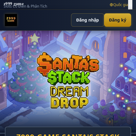
z999 game
Quốc gia
Slots Cổ Điển & Phân Tích
Đăng nhập
Đăng ký