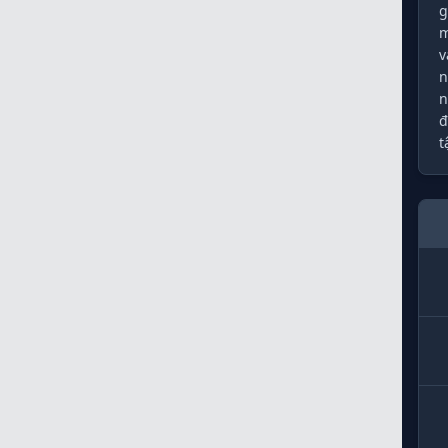
g
m
v
n
n
đ
t