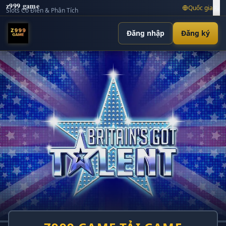
z999 game
Quốc gia
Slots Cổ Điển & Phân Tích
Đăng nhập
Đăng ký